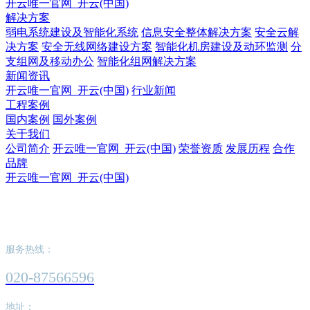
开云唯一官网_开云(中国)
解决方案
弱电系统建设及智能化系统
信息安全整体解决方案
安全云解
决方案
安全无线网络建设方案
智能化机房建设及动环监测
分
支组网及移动办公
智能化组网解决方案
新闻资讯
开云唯一官网_开云(中国)
行业新闻
工程案例
国内案例
国外案例
关于我们
公司简介
开云唯一官网_开云(中国)
荣誉资质
发展历程
合作
品牌
开云唯一官网_开云(中国)
开云唯一官网_开云(中国)
服务热线：
020-87566596
地址：