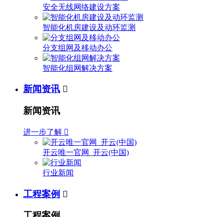
安全无线网络建设方案
智能化机房建设及动环监测
分支组网及移动办公
智能化组网解决方案
新闻资讯

新闻资讯
进一步了解

开云唯一官网_开云(中国)
行业新闻
工程案例

工程案例