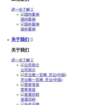
进一步了解

国内案例
国外案例
关于我们

关于我们
进一步了解

公司简介
开云唯一官网_开云(中国)
荣誉资质
发展历程