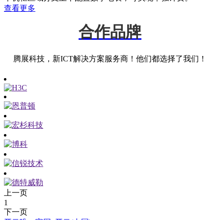
查看更多
合作品牌
腾展科技，新ICT解决方案服务商！他们都选择了我们！
上一页
1
下一页