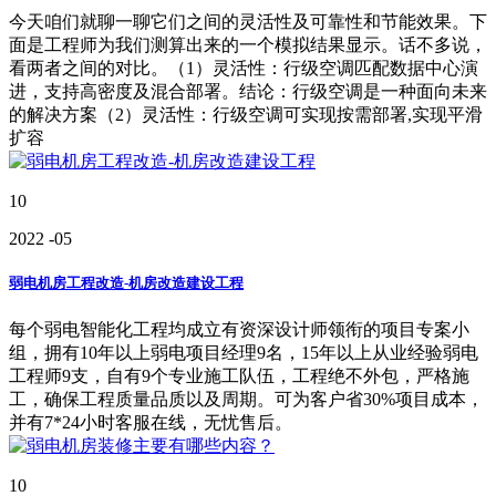
今天咱们就聊一聊它们之间的灵活性及可靠性和节能效果。下
面是工程师为我们测算出来的一个模拟结果显示。话不多说，
看两者之间的对比。（1）灵活性：行级空调匹配数据中心演
进，支持高密度及混合部署。结论：行级空调是一种面向未来
的解决方案（2）灵活性：行级空调可实现按需部署,实现平滑
扩容
10
2022
-05
弱电机房工程改造-机房改造建设工程
每个弱电智能化工程均成立有资深设计师领衔的项目专案小
组，拥有10年以上弱电项目经理9名，15年以上从业经验弱电
工程师9支，自有9个专业施工队伍，工程绝不外包，严格施
工，确保工程质量品质以及周期。可为客户省30%项目成本，
并有7*24小时客服在线，无忧售后。
10