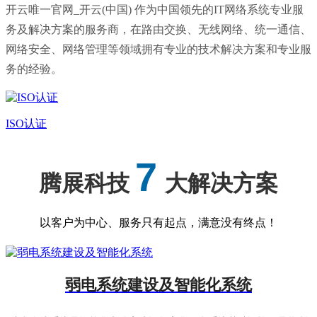
开云唯一官网_开云(中国) 作为中国领先的IT网络系统专业服
务及解决方案的服务商，在路由交换、无线网络、统一通信、
网络安全、网络管理等领域拥有专业的技术解决方案和专业服
务的经验。
ISO认证
7
腾展科技
大解决方案
以客户为中心、服务只有起点，满意没有终点！
弱电系统建设及智能化系统