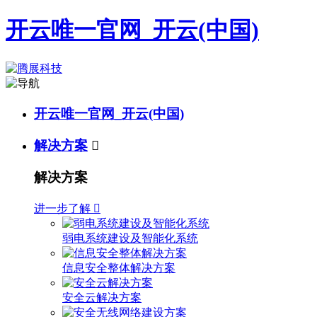
开云唯一官网_开云(中国)
开云唯一官网_开云(中国)
解决方案

解决方案
进一步了解

弱电系统建设及智能化系统
信息安全整体解决方案
安全云解决方案