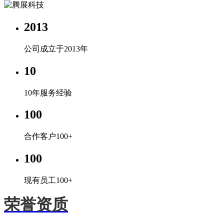
2013
公司成立于2013年
10
10年服务经验
100
合作客户100+
100
现有员工100+
荣誉资质